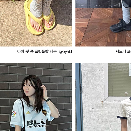
아치 핏 폼 플립플랍 레몬
시드니 코
@oyat.l