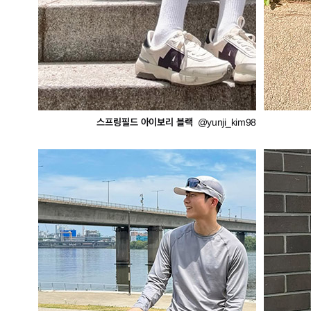
스프링필드 아이보리 블랙
@yunji_kim98