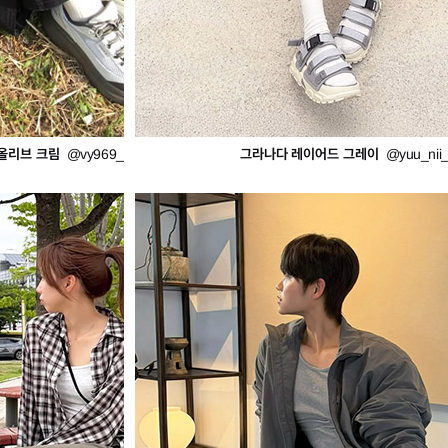
올리브 크림
그라나다 레이어드 그레이
@vy969_
@yuu_nii