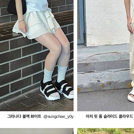
그라나다 블랙 화이트
아치 핏 폼 슬라이드 클라우드
@sungchae_y0y