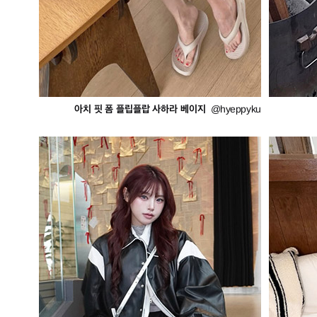
아치 핏 폼 플립플랍 사하라 베이지
@hyeppyku