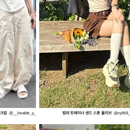
 크림
범퍼 트레이너 샌드 스톤 올리브
@__lovable_y_
@vy969