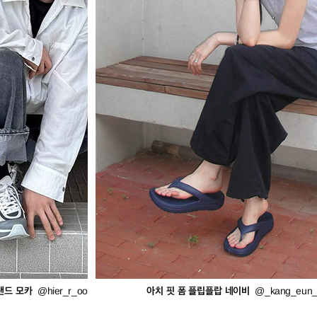
샌드 모카
아치 핏 폼 플립플랍 네이비
@hier_r_oo
@_kang_eun