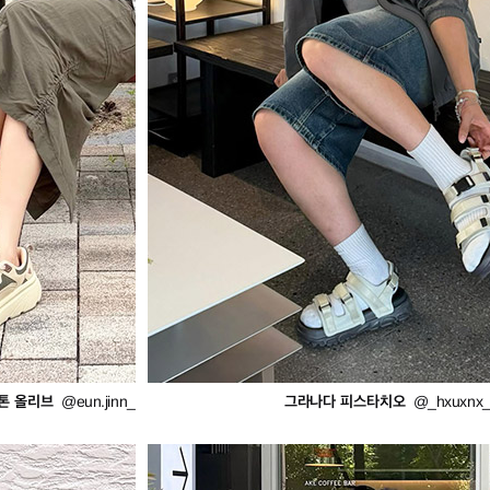
톤 올리브
그라나다 피스타치오
@eun.jinn_
@_hxuxnx