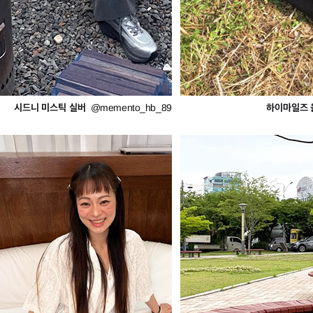
시드니 미스틱 실버
하이마일즈 
@memento_hb_89