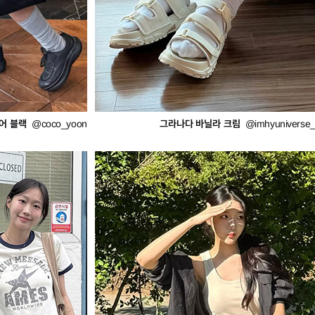
어 블랙
그라나다 바닐라 크림
@coco_yoon
@imhyuniverse