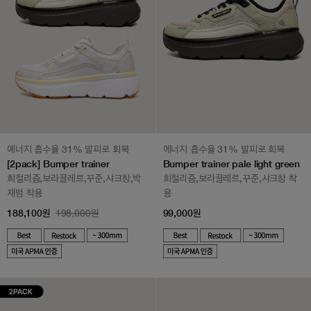
에너지 흡수율 31% 발피로 회복
에너지 흡수율 31% 발피로 회복
[2pack] Bumper trainer
Bumper trainer pale light green
희철리즘,보라끌레르,꾸준,샤크창,박
희철리즘,보라끌레르,꾸준,샤크창 착
재범 착용
용
▶ 쿠폰적용가 158,100원
▶ 쿠폰적용가 89,000원
198,000원
188,100원
99,000원