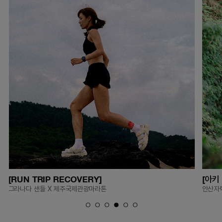
[아키 크루 6기]
[26
안산자락길 10km 워킹
Just r