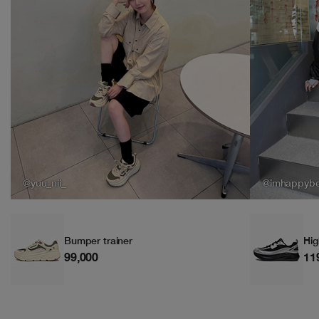
@yuu_nii_
@imhappyb
Bumper trainer
Hig
99,000
11