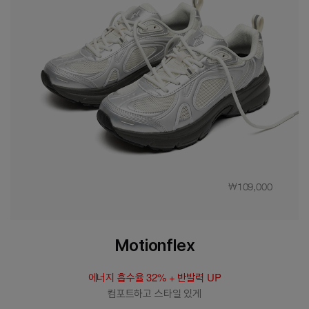
￦39,000
Arch fit form flipflop
인체공학적 아치 서포트 설계
오래 걸어도 편안한 충격 완화 폼 적용