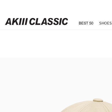
BEST 50
SHOES