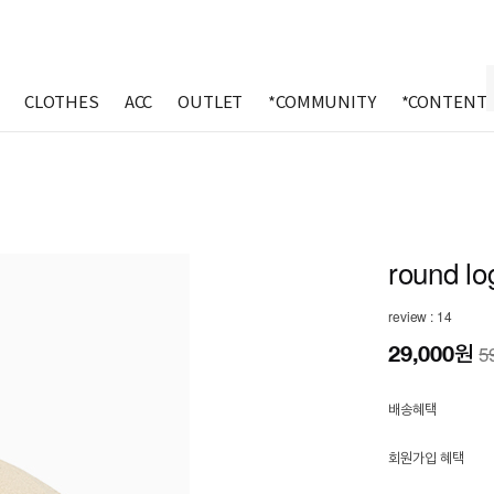
CLOTHES
ACC
OUTLET
*COMMUNITY
*CONTENT
round lo
review : 14
29,000
원
5
배송혜택
회원가입 혜택