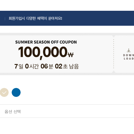
회원가입시 다양한 혜택이 쏟아져요!
일
시간
분
초 남음
7
0
06
00