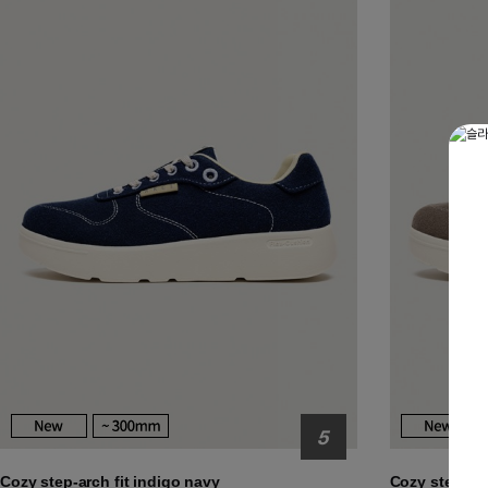
Cozy step-arch fit indigo navy
Cozy step-arc