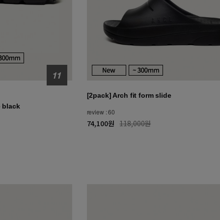
[2pack] Arch fit form slide
 black
review : 60
74,100원
118,000원