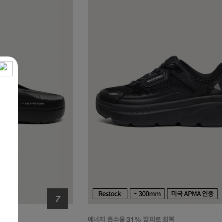
black
에너지 흡수율 31% 발피로 회복