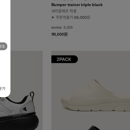
Bumper trainer triple black
보라끌레르 착용
▶ 쿠폰적용가 89,000원
review : 5,305
99,000원
3/3
앵콜! 썸머 시즌 오프
기간 : 26.08.06 ~ 26.08.13
슈즈 특가 세일 + 기간 한정 10만원 쿠폰팩
▶ 지금 로그인하시면 쿠폰 자동 발급
닫기