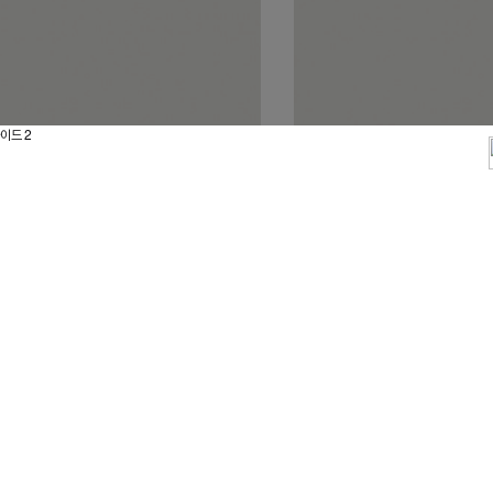
h fit cocoa taupe
Arch fit form flipflop mars 