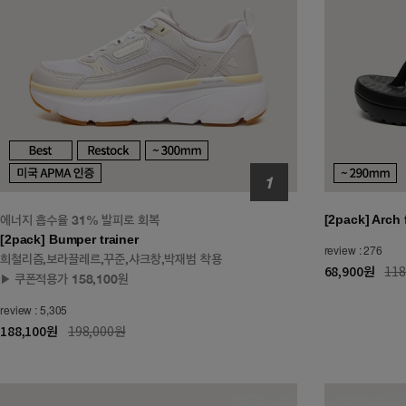
에너지 흡수율 31% 발피로 회복
[2pack] Arch f
[2pack] Bumper trainer
review : 276
희철리즘,보라끌레르,꾸준,샤크창,박재범 착용
68,900원
11
▶ 쿠폰적용가 158,100원
review : 5,305
188,100원
198,000원