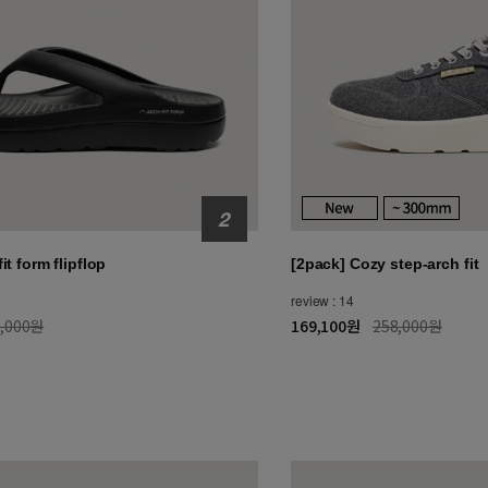
it form flipflop
[2pack] Cozy step-arch fit
review : 14
8,000원
169,100원
258,000원