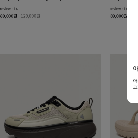
review : 14
review : 14
89,000원
129,000원
89,000원
12
 울 스니커즈
아
술로 발을 안정적으로 받쳐주는
많
치핏 스니커즈를 만나보세요
아