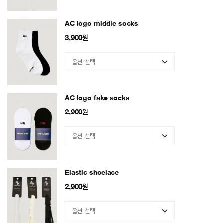
AC logo middle socks
3,900
원
AC logo fake socks
2,900
원
Elastic shoelace
2,900
원