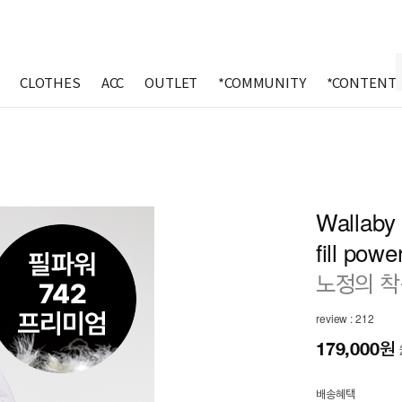
CLOTHES
ACC
OUTLET
*COMMUNITY
*CONTENT
Wallaby
fill pow
노정의 
review : 212
179,000
원
배송혜택