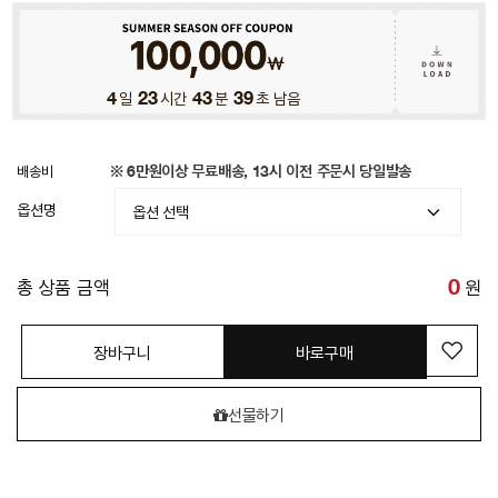
4
일
23
시간
43
분
36
초 남음
배송비
※ 6만원이상 무료배송, 13시 이전 주문시 당일발송
옵션명
총 상품 금액
0
원
장바구니
바로구매
선물하기