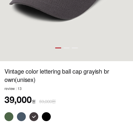
Vintage color lettering ball cap grayish br
own(unisex)
review : 13
39,000
원
59,000원