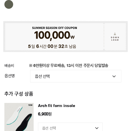
5
일
6
시간
00
분
29
초 남음
배송비
※ 6만원이상 무료배송, 13시 이전 주문시 당일발송
옵션명
추가 구성 상품
Arch fit form insole
6,900
원