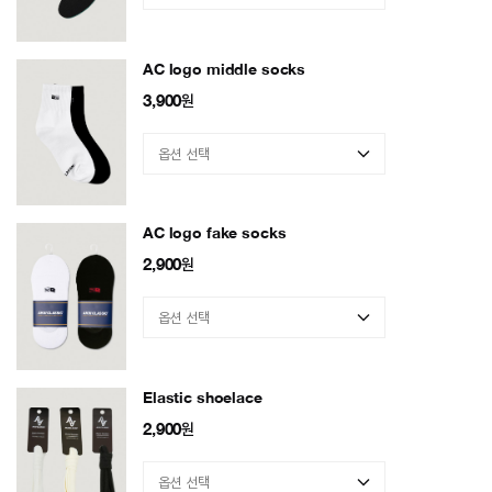
AC logo middle socks
3,900
원
AC logo fake socks
2,900
원
Elastic shoelace
2,900
원