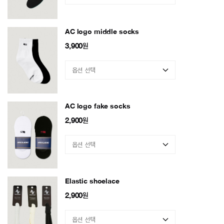
AC logo middle socks
3,900
원
AC logo fake socks
2,900
원
Elastic shoelace
2,900
원